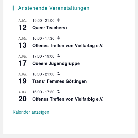
Anstehende Veranstaltungen
W
19:00
-
21:00
AUG.
12
i
Queer Teachers+
e
d
W
16:00
-
17:30
AUG.
e
13
i
r
Offenes Treffen von Vielfarbig e.V.
e
h
d
o
W
17:00
-
19:00
AUG.
e
l
17
i
r
Queere Jugendgruppe
u
e
h
n
d
o
W
18:00
-
21:00
AUG.
g
e
l
19
i
r
Trans* Femmes Göttingen
u
e
h
n
d
o
W
16:00
-
17:30
AUG.
g
e
l
20
i
r
Offenes Treffen von Vielfarbig e.V.
u
e
h
n
d
o
g
e
Kalender anzeigen
l
r
u
h
n
o
g
l
u