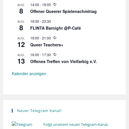
d
W
14:00
-
19:00
AUG.
e
8
i
r
Offener Queerer Spielenachmittag
e
h
d
o
19:30
-
23:30
AUG.
e
l
8
r
FLINTA Barnight @P-Café
u
h
n
o
W
19:00
-
21:00
AUG.
g
l
12
i
Queer Teachers+
u
e
n
d
W
16:00
-
17:30
AUG.
g
e
13
i
r
Offenes Treffen von Vielfarbig e.V.
e
h
d
o
e
Kalender anzeigen
l
r
u
h
n
o
g
l
u
n
g
Neuer Telegram Kanal!
Folgt unserem neuen Telegram-Kanal,