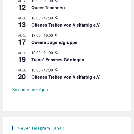
W
19:00
-
21:00
AUG.
12
i
Queer Teachers+
e
d
W
16:00
-
17:30
AUG.
e
13
i
r
Offenes Treffen von Vielfarbig e.V.
e
h
d
o
W
17:00
-
19:00
AUG.
e
l
17
i
r
Queere Jugendgruppe
u
e
h
n
d
o
W
18:00
-
21:00
AUG.
g
e
l
19
i
r
Trans* Femmes Göttingen
u
e
h
n
d
o
W
16:00
-
17:30
AUG.
g
e
l
20
i
r
Offenes Treffen von Vielfarbig e.V.
u
e
h
n
d
o
g
e
Kalender anzeigen
l
r
u
h
n
o
g
l
u
n
g
Neuer Telegram Kanal!