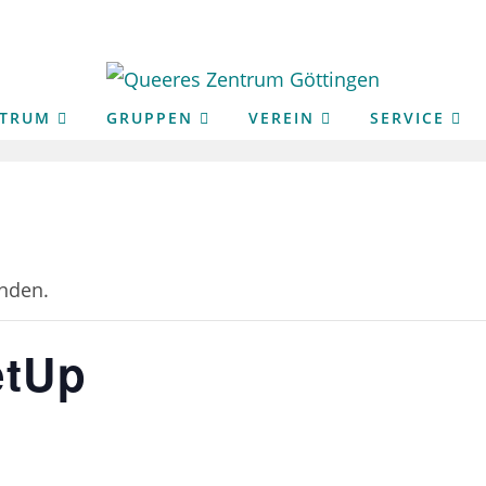
NTRUM
GRUPPEN
VEREIN
SERVICE
unden.
etUp