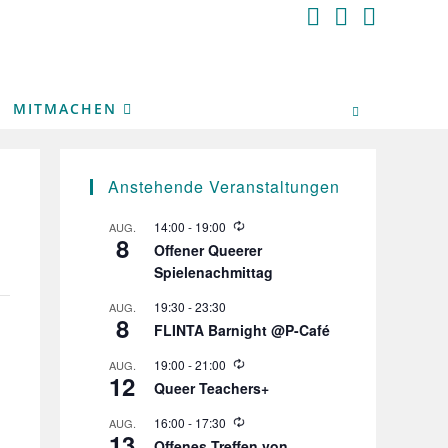
MITMACHEN
Anstehende Veranstaltungen
W
14:00
-
19:00
AUG.
8
i
Offener Queerer
e
Spielenachmittag
d
e
r
19:30
-
23:30
AUG.
8
h
FLINTA Barnight @P-Café
o
l
W
19:00
-
21:00
AUG.
u
12
i
n
Queer Teachers+
e
g
d
W
16:00
-
17:30
AUG.
e
13
i
r
Offenes Treffen von