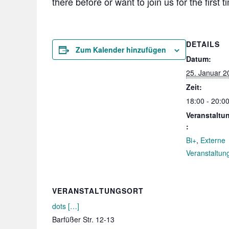
there before or want to join us for the first
DETAILS
Zum Kalender hinzufügen
Datum:
25. Januar 2
Zeit:
18:00 - 20:0
Veranstaltu
:
Bi+
,
Externe
Veranstaltun
VERANSTALTUNGSORT
dots […]
Barfüßer Str. 12-13