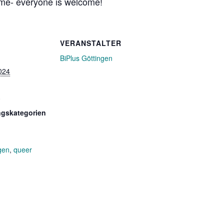
 time- everyone is welcome!
VERANSTALTER
BiPlus Göttingen
024
0
ngskategorien
gen
,
queer