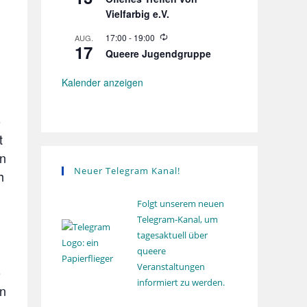
e
h
Vielfarbig e.V.
d
o
e
l
r
W
17:00
-
19:00
AUG.
u
17
h
i
n
Queere Jugendgruppe
o
e
g
l
d
u
e
Kalender anzeigen
n
r
g
h
o
o
l
u
t
n
en
g
Neuer Telegram Kanal!
h
Folgt unserem neuen
Telegram-Kanal, um
tagesaktuell über
queere
Veranstaltungen
o
informiert zu werden.
en