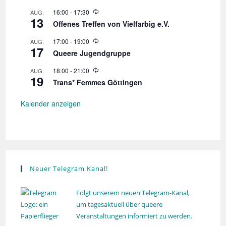
d
W
16:00
-
17:30
AUG.
e
13
i
r
Offenes Treffen von Vielfarbig e.V.
e
h
d
o
W
17:00
-
19:00
AUG.
e
l
17
i
r
Queere Jugendgruppe
u
e
h
n
d
o
W
18:00
-
21:00
AUG.
g
e
l
19
i
r
Trans* Femmes Göttingen
u
e
h
n
d
o
g
e
Kalender anzeigen
l
r
u
h
n
o
g
l
u
n
g
Neuer Telegram Kanal!
Folgt unserem neuen Telegram-Kanal,
um tagesaktuell über queere
Veranstaltungen informiert zu werden.