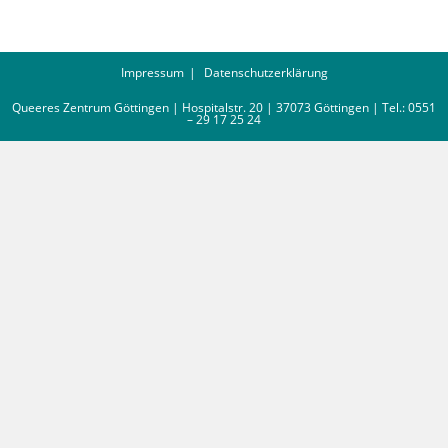
Impressum
Datenschutzerklärung
Queeres Zentrum Göttingen | Hospitalstr. 20 | 37073 Göttingen | Tel.: 0551
– 29 17 25 24