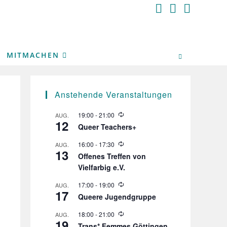
MITMACHEN
Anstehende Veranstaltungen
W
19:00
-
21:00
AUG.
12
i
Queer Teachers+
e
d
W
16:00
-
17:30
AUG.
e
13
i
r
Offenes Treffen von
e
h
Vielfarbig e.V.
d
o
e
l
r
W
17:00
-
19:00
AUG.
u
17
h
i
n
Queere Jugendgruppe
o
e
g
l
d
W
18:00
-
21:00
AUG.
u
e
19
i
n
r
Trans* Femmes Göttingen