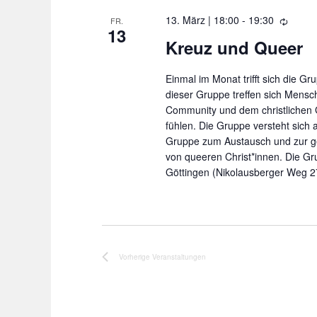
13. März | 18:00
-
19:30
u
W
FR.
13
i
Kreuz und Queer
m
e
w
d
Einmal im Monat trifft sich die Gr
e
ä
dieser Gruppe treffen sich Mensc
r
Community und dem christlichen
h
h
fühlen. Die Gruppe versteht sich
o
l
Gruppe zum Austausch und zur g
l
von queeren Christ*innen. Die Grup
e
u
Göttingen (Nikolausberger Weg 2
n
n
g
.
Vorherige
Veranstaltungen