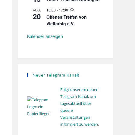
e
g
h
d
o
W
16:00
-
17:30
AUG.
e
l
20
i
r
Offenes Treffen von
u
e
h
n
Vielfarbig e.V.
d
o
g
e
l
r
u
Kalender anzeigen
h
n
o
g
l
u
n
g
Neuer Telegram Kanal!
Folgt unserem neuen
Telegram-Kanal, um
tagesaktuell über
queere
Veranstaltungen
informiert zu werden.