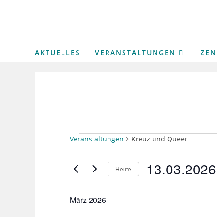
Zum
Inhalt
springen
AKTUELLES
VERANSTALTUNGEN
ZE
VERANSTALTUNGEN
Veranstaltungen
Kreuz und Queer
13.03.2026
Heute
D
März 2026
a
t