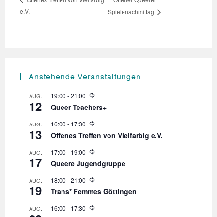
e.V.
Spielenachmittag
Anstehende Veranstaltungen
W
19:00
-
21:00
AUG.
12
i
Queer Teachers+
e
d
W
16:00
-
17:30
AUG.
e
13
i
r
Offenes Treffen von Vielfarbig e.V.
e
h
d
o
W
17:00
-
19:00
AUG.
e
l
17
i
r
Queere Jugendgruppe
u
e
h
n
d
o
W
18:00
-
21:00
AUG.
g
e
l
19
i
r
Trans* Femmes Göttingen
u
e
h
n
d
o
W
16:00
-
17:30
AUG.
g
e
l
i