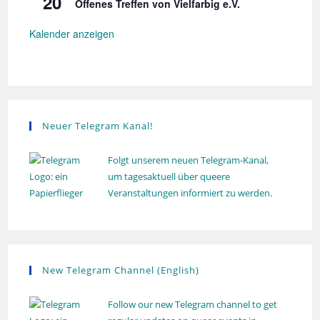
20
r
Offenes Treffen von Vielfarbig e.V.
u
e
h
n
d
o
g
e
Kalender anzeigen
l
r
u
h
n
o
g
l
u
n
g
Neuer Telegram Kanal!
Folgt unserem neuen Telegram-Kanal,
um tagesaktuell über queere
Veranstaltungen informiert zu werden.
New Telegram Channel (English)
Follow our new Telegram channel to get