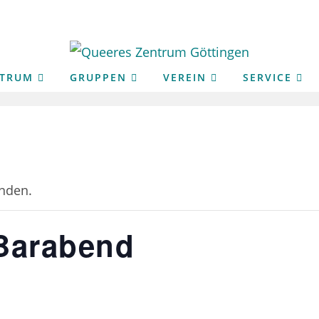
NTRUM
GRUPPEN
VEREIN
SERVICE
unden.
Barabend