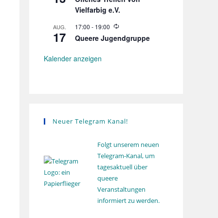
e
h
Vielfarbig e.V.
d
o
e
l
r
W
17:00
-
19:00
AUG.
u
17
h
i
n
Queere Jugendgruppe
o
e
g
l
d
u
e
Kalender anzeigen
n
r
g
h
o
l
u
n
g
Neuer Telegram Kanal!
Folgt unserem neuen
Telegram-Kanal, um
tagesaktuell über
queere
Veranstaltungen
informiert zu werden.