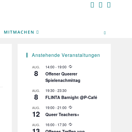
MITMACHEN
Anstehende Veranstaltungen
W
14:00
-
19:00
AUG.
8
i
Offener Queerer
e
Spielenachmittag
d
e
r
19:30
-
23:30
AUG.
8
h
FLINTA Barnight @P-Café
o
l
W
19:00
-
21:00
AUG.
u
12
i
n
Queer Teachers+
e
g
d
W
16:00
-
17:30
AUG.
e
13
i
r
Offenes Treffen von