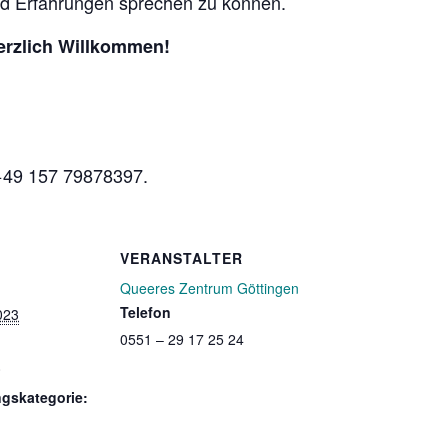
nd Erfahrungen sprechen zu können.
herzlich Willkommen!
 +49 157 79878397.
VERANSTALTER
Queeres Zentrum Göttingen
Telefon
023
0551 – 29 17 25 24
0
ngskategorie: