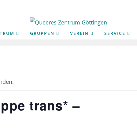
NTRUM
GRUPPEN
VEREIN
SERVICE
unden.
ppe trans* –