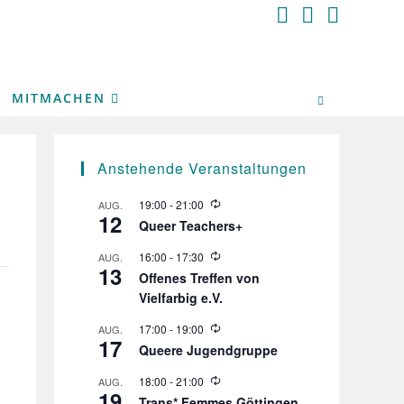
MITMACHEN
Anstehende Veranstaltungen
W
19:00
-
21:00
AUG.
12
i
Queer Teachers+
e
d
W
16:00
-
17:30
AUG.
e
13
i
r
Offenes Treffen von
e
h
Vielfarbig e.V.
d
o
e
l
r
W
17:00
-
19:00
AUG.
u
17
h
i
n
Queere Jugendgruppe
o
e
g
l
d
W
18:00
-
21:00
AUG.
u
e
19
i
n
r
Trans* Femmes Göttingen