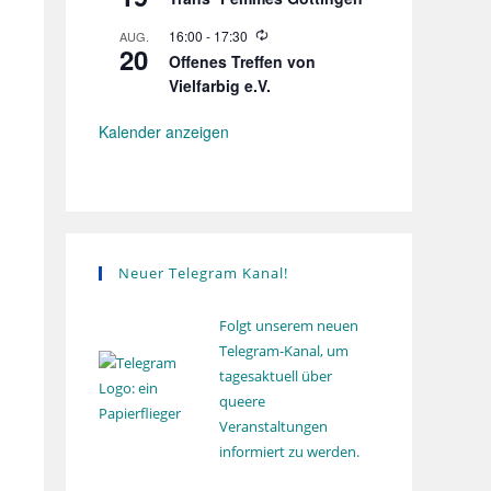
e
g
h
d
o
W
16:00
-
17:30
AUG.
e
l
20
i
r
Offenes Treffen von
u
e
h
n
Vielfarbig e.V.
d
o
g
e
l
r
u
Kalender anzeigen
h
n
o
g
l
u
n
g
Neuer Telegram Kanal!
Folgt unserem neuen
Telegram-Kanal, um
tagesaktuell über
queere
Veranstaltungen
informiert zu werden.