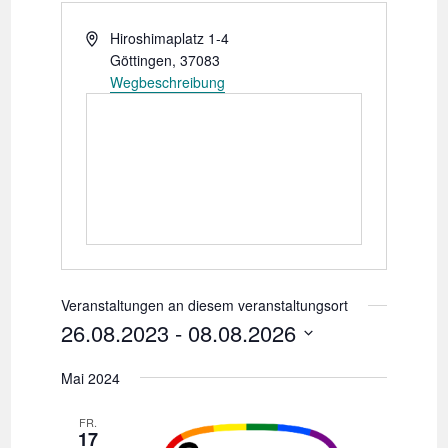
A
Hiroshimaplatz 1-4
d
Göttingen
,
37083
r
Wegbeschreibung
e
s
s
e
Veranstaltungen an diesem veranstaltungsort
26.08.2023
 - 
08.08.2026
D
Mai 2024
a
FR.
t
17