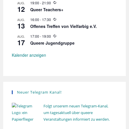
o
W
19:00
-
21:00
AUG.
l
12
i
Queer Teachers+
u
e
n
d
W
16:00
-
17:30
AUG.
g
e
13
i
r
Offenes Treffen von Vielfarbig e.V.
e
h
d
o
W
17:00
-
19:00
AUG.
e
l
17
i
r
Queere Jugendgruppe
u
e
h
n
d
o
g
e
Kalender anzeigen
l
r
u
h
n
o
g
l
u
n
g
Neuer Telegram Kanal!
Folgt unserem neuen Telegram-Kanal,
um tagesaktuell über queere
Veranstaltungen informiert zu werden.