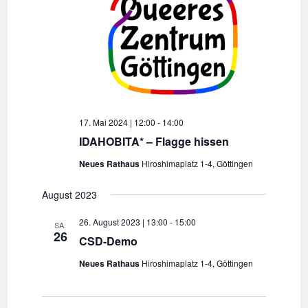
u
m
w
ä
h
l
17. Mai 2024 | 12:00
-
14:00
e
IDAHOBITA* – Flagge hissen
n
Neues Rathaus
Hiroshimaplatz 1-4, Göttingen
.
August 2023
26. August 2023 | 13:00
-
15:00
SA.
26
CSD-Demo
Neues Rathaus
Hiroshimaplatz 1-4, Göttingen