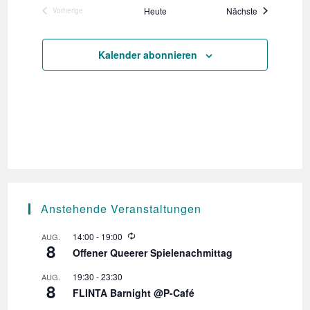
Veranstaltun
Heute
Nächste
Vorherige
Veranstaltungen
Kalender abonnieren
Anstehende Veranstaltungen
W
14:00
-
19:00
AUG.
8
i
Offener Queerer Spielenachmittag
e
d
19:30
-
23:30
AUG.
e
8
r
FLINTA Barnight @P-Café
h