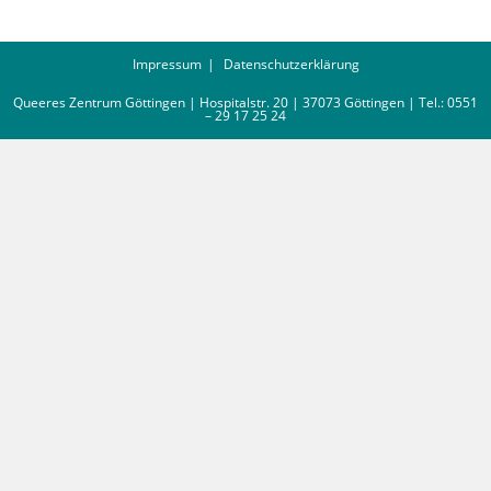
Impressum
Datenschutzerklärung
Queeres Zentrum Göttingen | Hospitalstr. 20 | 37073 Göttingen | Tel.: 0551
– 29 17 25 24