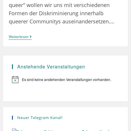
queer" wollen wir uns mit verschiedenen
Formen der Diskriminierung innerhalb
queerer Communitys auseinandersetzen.…
(selbst-)kritisch
Weiterlesen
Queer
–
Veranstaltungsreihe
2023/2024
Anstehende Veranstaltungen
Es sind keine anstehenden Veranstaltungen vorhanden.
H
i
n
w
e
i
s
Neuer Telegram Kanal!