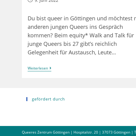
9. Juni 2022
veröffentlicht:
Du bist queer in Göttingen und möchtest 
anderen jungen Queers ins Gespräch
kommen? Beim equity* Walk and Talk für
junge Queers bis 27 gibt’s reichlich
Gelegenheit für Austausch, Leute…
Equity*
Weiterlesen
–
Walk
And
Talk
gefördert durch
Queeres Zentrum Göttingen | Hospitalstr. 20 | 37073 Göttingen | Te