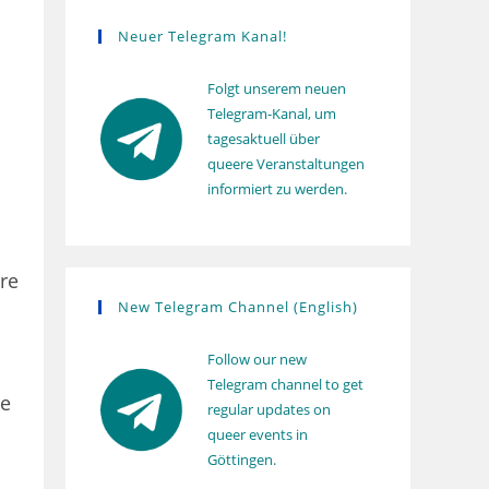
s
Neuer Telegram Kanal!
Folgt unserem neuen
Telegram-Kanal, um
tagesaktuell über
queere Veranstaltungen
informiert zu werden.
re
New Telegram Channel (English)
Follow our new
Telegram channel to get
ie
regular updates on
queer events in
Göttingen.