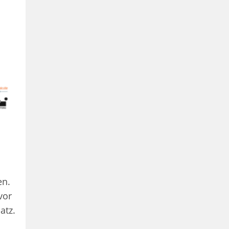
en.
vor
atz.