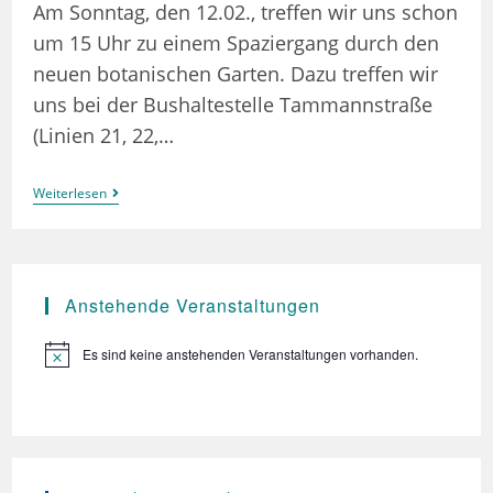
Am Sonntag, den 12.02., treffen wir uns schon
um 15 Uhr zu einem Spaziergang durch den
neuen botanischen Garten. Dazu treffen wir
uns bei der Bushaltestelle Tammannstraße
(Linien 21, 22,…
Aspecs:
Weiterlesen
Treffen
Für
Aces
Und
Aros
–
Anstehende Veranstaltungen
Spaziergang
Im
Botanischen
Es sind keine anstehenden Veranstaltungen vorhanden.
H
Garten
i
n
w
e
i
s