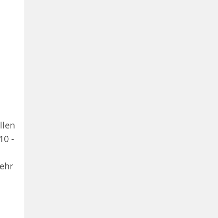
llen
10 -
mehr