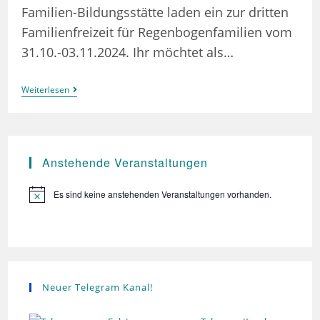
Familien-Bildungsstätte laden ein zur dritten
Familienfreizeit für Regenbogenfamilien vom
31.10.-03.11.2024. Ihr möchtet als…
Stark
Weiterlesen
Unter
Dem
Regenbogen
–
Eine
Familienfreizeit
Anstehende Veranstaltungen
Es sind keine anstehenden Veranstaltungen vorhanden.
H
i
n
w
e
i
s
Neuer Telegram Kanal!