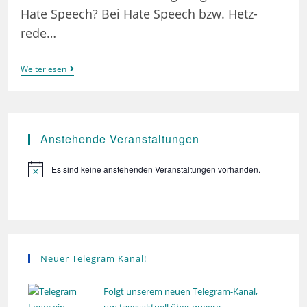
Hate Speech? Bei Hate Speech bzw. Hetz-
rede…
Erste
Weiterlesen
Hilfe
Bei
Hate
Speech
Anstehende Veranstaltungen
Es sind keine anstehenden Veranstaltungen vorhanden.
H
i
n
w
e
i
s
Neuer Telegram Kanal!
Folgt unserem neuen Telegram-Kanal,