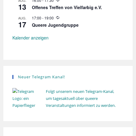
16:00
-
17:30
AUG.
g
a
e
13
i
r
Offenes Treffen von Vielfarbig e.V.
v
e
h
d
o
W
17:00
-
19:00
i
AUG.
e
l
17
i
r
Queere Jugendgruppe
u
g
e
h
n
d
o
a
g
e
Kalender anzeigen
l
r
t
u
h
n
o
i
g
l
o
u
n
n
g
Neuer Telegram Kanal!
Folgt unserem neuen Telegram-Kanal,
um tagesaktuell über queere
Veranstaltungen informiert zu werden.