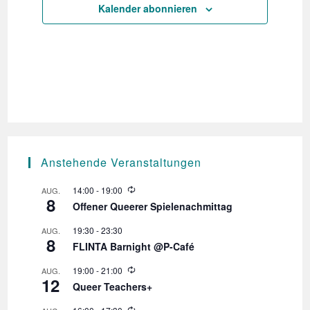
e
h
Kalender abonnieren
n
e
-
u
N
n
a
d
v
A
i
n
g
s
a
t
i
Anstehende Veranstaltungen
i
c
W
o
14:00
-
19:00
AUG.
h
8
i
Offener Queerer Spielenachmittag
n
e
t
d
19:30
-
23:30
AUG.
e
e
8
r
FLINTA Barnight @P-Café
n
h
o
W
19:00
-
21:00
AUG.
,
l
12
i
Queer Teachers+
u
e
N
n
d
W