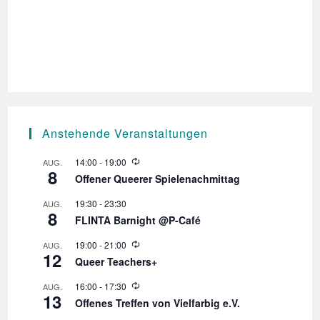
d
v
A
i
n
g
s
a
t
i
i
c
o
h
Anstehende Veranstaltungen
n
t
W
e
14:00
-
19:00
AUG.
8
i
Offener Queerer Spielenachmittag
n
e
d
,
19:30
-
23:30
AUG.
e
8
r
FLINTA Barnight @P-Café
N
h
o
a
W
19:00
-
21:00
AUG.
l
12
i
Queer Teachers+
v
u
e
n
d
i
W
16:00
-
17:30
AUG.
g
e
13
i
r
g
Offenes Treffen von Vielfarbig e.V.
e
h
d