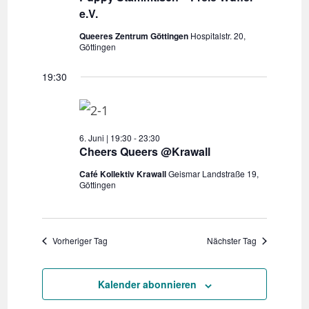
m
t
e
a
e.V.
d
w
a
l
e
Queeres Zentrum Göttingen
Hospitalstr. 20,
r
l
t
ä
Göttingen
h
u
t
o
h
l
n
19:30
u
u
l
g
n
n
g
e
A
g
n
n
e
6. Juni | 19:30
-
23:30
s
Cheers Queers @Krawall
.
n
i
Café Kollektiv Krawall
Geismar Landstraße 19,
S
c
Göttingen
u
h
t
c
e
h
Vorheriger Tag
Nächster Tag
n
e
-
u
N
Kalender abonnieren
n
a