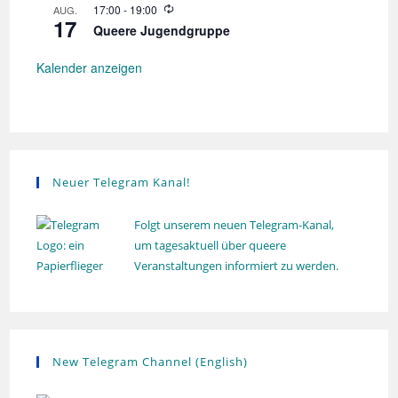
a
o
W
17:00
-
19:00
AUG.
e
l
17
i
t
r
Queere Jugendgruppe
u
e
h
n
d
i
o
g
e
Kalender anzeigen
l
o
r
u
h
n
n
o
g
l
u
n
g
Neuer Telegram Kanal!
Folgt unserem neuen Telegram-Kanal,
um tagesaktuell über queere
Veranstaltungen informiert zu werden.
New Telegram Channel (English)